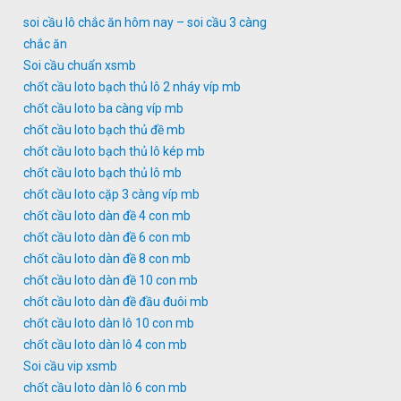
soi cầu lô chắc ăn hôm nay – soi cầu 3 càng
chắc ăn
Soi cầu chuẩn xsmb
chốt cầu loto bạch thủ lô 2 nháy víp mb
chốt cầu loto ba càng víp mb
chốt cầu loto bạch thủ đề mb
chốt cầu loto bạch thủ lô kép mb
chốt cầu loto bạch thủ lô mb
chốt cầu loto cặp 3 càng víp mb
chốt cầu loto dàn đề 4 con mb
chốt cầu loto dàn đề 6 con mb
chốt cầu loto dàn đề 8 con mb
chốt cầu loto dàn đề 10 con mb
chốt cầu loto dàn đề đầu đuôi mb
chốt cầu loto dàn lô 10 con mb
chốt cầu loto dàn lô 4 con mb
Soi cầu vip xsmb
chốt cầu loto dàn lô 6 con mb