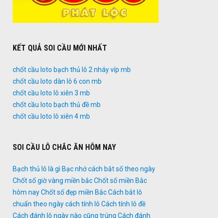
KẾT QUẢ SOI CẦU MỚI NHẤT
chốt cầu loto bạch thủ lô 2 nháy víp mb
chốt cầu loto dàn lô 6 con mb
chốt cầu loto lô xiên 3 mb
chốt cầu loto bạch thủ đề mb
chốt cầu loto lô xiên 4 mb
SOI CẦU LÔ CHẮC ĂN HÔM NAY
Bạch thủ lô là gì
Bạc nhớ cách bắt số theo ngày
Chốt số giờ vàng miền bắc
Chốt số miền Bắc
hôm nay
Chốt số đẹp miền Bắc
Cách bắt lô
chuẩn theo ngày
cách tính lô
Cách tính lô đề
Cách đánh lô ngày nào cũng trúng
Cách đánh