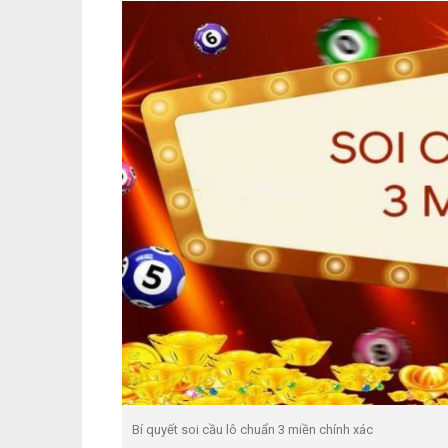
Bí quyết soi cầu lô chuẩn 3 miền chính xác