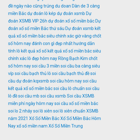
đề ngày nào cũng trúng
du doan
Dàn de 3 càng
miền Bắc
dự đoán lô kép
dự đoán xsmb
Dự
đoán XSMB VIP 26h
dự đoán xổ số miền bắc
Dự
đoán xổ số miền Bắc thứ sáu Dự đoán xsmb kết
quả xổ số miền bắc siêu chính xác
giờ vàng chốt
số
hôm nay đánh con gì đẹp nhất
hướng dẫn
tính lô
kết quả xổ số
kết quả xổ số miền bắc siêu
chính xác
lô đẹp hôm nay
Rồng Bạch Kim chốt
số hôm nay
soi cầu 3 miền
soi cầu ba càng siêu
víp
soi cầu bạch thủ lô
soi cầu bạch thủ đề
soi
cầu dự đoán kqxsmb
soi cầu hôm nay
soi cầu
kết quả xổ số miền bắc
soi cầu lô chuẩn
soi cầu
lô đề
soi cầu mb
soi cầu xsmb
Soi cầu XSMB
miễn phí ngày hôm nay
soi cầu xổ số miền bắc
soi lo 2 nháy
soi lô xiên
soi lô xiên chuẩn
XSMB
năm 2021
Xổ Số Miền Bắc
Xổ Số Miền Bắc Hôm
Nay
xổ số miền nam
Xổ Số Miền Trung