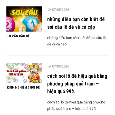
07/05/2026
những điều bạn cần biết để
soi cầu lô đề về cả cặp
TƯ VẤN CẦU ĐỀ
những điều bạn cần biết để soi cầu lô
đề về cả cặp
07/05/2026
cách soi lô đề hiệu quả bằng
phương pháp quả trám –
KINH NGHIỆM CHƠI ĐỀ
hiệu quả 99%
cách soi lô đề hiệu quả bằng phương
pháp quả trám – hiệu quả 99%