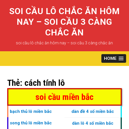
Skip
to
SOI CẦU LÔ CHẮC ĂN HÔM
content
NAY – SOI CẦU 3 CÀNG
CHẮC ĂN
soi cầu lô chắc ăn hôm nay – soi cầu 3 càng chắc ăn
HOME
Thẻ:
cách tính lô
soi cầu miền bắc
bạch thủ lô miền bắc
dàn đề 4 số miền bắc
song thủ lô miền bắc
dàn lô 4 số miền bắc