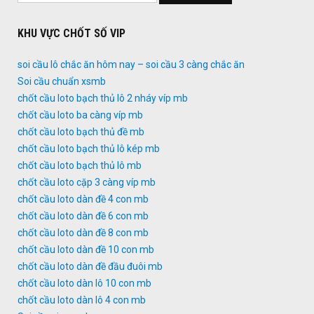
KHU VỰC CHỐT SỐ VIP
soi cầu lô chắc ăn hôm nay – soi cầu 3 càng chắc ăn
Soi cầu chuẩn xsmb
chốt cầu loto bạch thủ lô 2 nháy víp mb
chốt cầu loto ba càng víp mb
chốt cầu loto bạch thủ đề mb
chốt cầu loto bạch thủ lô kép mb
chốt cầu loto bạch thủ lô mb
chốt cầu loto cặp 3 càng víp mb
chốt cầu loto dàn đề 4 con mb
chốt cầu loto dàn đề 6 con mb
chốt cầu loto dàn đề 8 con mb
chốt cầu loto dàn đề 10 con mb
chốt cầu loto dàn đề đầu đuôi mb
chốt cầu loto dàn lô 10 con mb
chốt cầu loto dàn lô 4 con mb