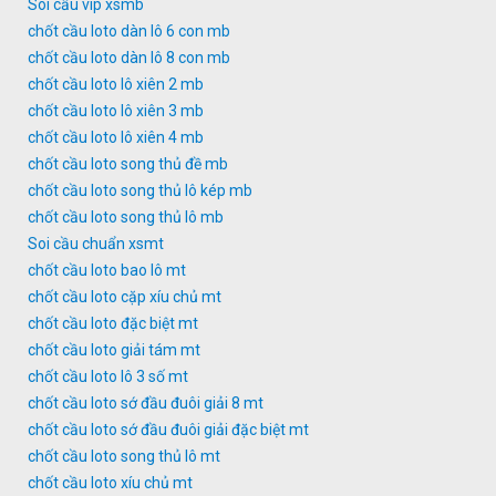
Soi cầu vip xsmb
chốt cầu loto dàn lô 6 con mb
chốt cầu loto dàn lô 8 con mb
chốt cầu loto lô xiên 2 mb
chốt cầu loto lô xiên 3 mb
chốt cầu loto lô xiên 4 mb
chốt cầu loto song thủ đề mb
chốt cầu loto song thủ lô kép mb
chốt cầu loto song thủ lô mb
Soi cầu chuẩn xsmt
chốt cầu loto bao lô mt
chốt cầu loto cặp xíu chủ mt
chốt cầu loto đặc biệt mt
chốt cầu loto giải tám mt
chốt cầu loto lô 3 số mt
chốt cầu loto sớ đầu đuôi giải 8 mt
chốt cầu loto sớ đầu đuôi giải đặc biệt mt
chốt cầu loto song thủ lô mt
chốt cầu loto xíu chủ mt