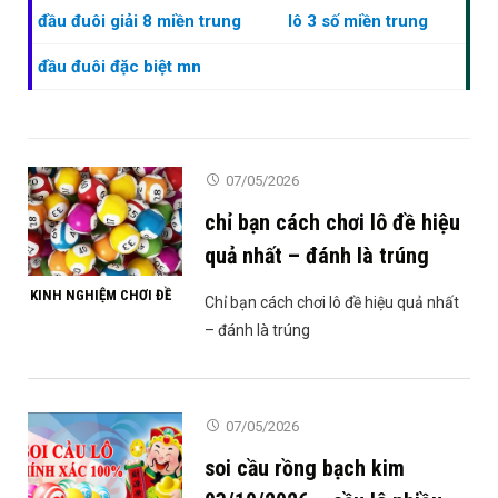
đầu đuôi giải 8 miền trung
lô 3 số miền trung
đầu đuôi đặc biệt mn
07/05/2026
chỉ bạn cách chơi lô đề hiệu
quả nhất – đánh là trúng
KINH NGHIỆM CHƠI ĐỀ
Chỉ bạn cách chơi lô đề hiệu quả nhất
– đánh là trúng
07/05/2026
soi cầu rồng bạch kim