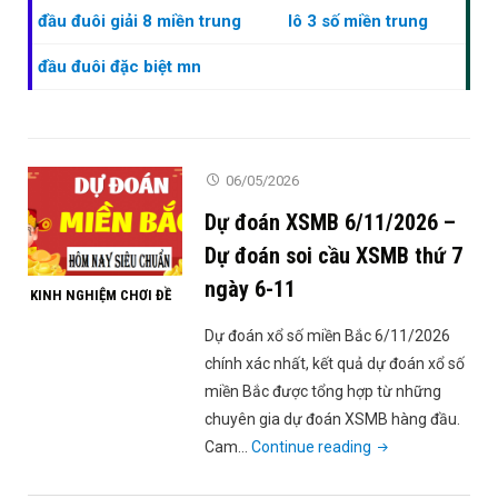
đầu đuôi giải 8 miền trung
lô 3 số miền trung
đầu đuôi đặc biệt mn
06/05/2026
Dự đoán XSMB 6/11/2026 –
Dự đoán soi cầu XSMB thứ 7
ngày 6-11
KINH NGHIỆM CHƠI ĐỀ
Dự đoán xổ số miền Bắc 6/11/2026
chính xác nhất, kết quả dự đoán xổ số
miền Bắc được tổng hợp từ những
chuyên gia dự đoán XSMB hàng đầu.
"Dự
Cam…
Continue reading
đoán