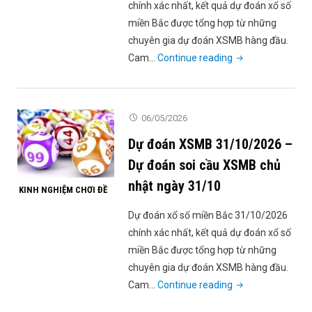
chính xác nhất, kết quả dự đoán xổ số
miền Bắc được tổng hợp từ những
chuyên gia dự đoán XSMB hàng đầu.
"Dự
Cam…
Continue reading
đoán
XSMB
29/10/2026
06/05/2026
–
Dự đoán XSMB 31/10/2026 –
Dự
đoán
Dự đoán soi cầu XSMB chủ
soi
nhật ngày 31/10
KINH NGHIỆM CHƠI ĐỀ
cầu
XSMB thứ
Dự đoán xổ số miền Bắc 31/10/2026
6
chính xác nhất, kết quả dự đoán xổ số
ngày
miền Bắc được tổng hợp từ những
29/10"
chuyên gia dự đoán XSMB hàng đầu.
"Dự
Cam…
Continue reading
đoán