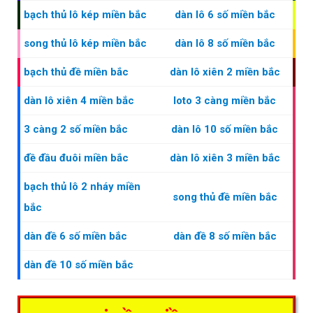
bạch thủ lô kép miền bắc
dàn lô 6 số miền bắc
song thủ lô kép miền bắc
dàn lô 8 số miền bắc
bạch thủ đề miền bắc
dàn lô xiên 2 miền bắc
dàn lô xiên 4 miền bắc
loto 3 càng miền bắc
3 càng 2 số miền bắc
dàn lô 10 số miền bắc
đề đầu đuôi miền bắc
dàn lô xiên 3 miền bắc
bạch thủ lô 2 nháy miền
song thủ đề miền bắc
bắc
dàn đề 6 số miền bắc
dàn đề 8 số miền bắc
dàn đề 10 số miền bắc