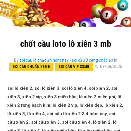
chốt cầu loto lô xiên 3 mb
By
soi cầu lô chắc ăn hôm nay - soi cầu 3 càng chắc ăn
in
09/08/2026
SOI CẦU CHUẨN XSMB
SOI CẦU VIP XSMB
soi lô xiên 2, soi lô xiên 3, soi lô xiên 4, soi xiên 2, soi
xiên 3, xiên 2 vip, xiên 3 miền bắc, lô xiên 2 miễn phí, lô
xiên 2 rồng bạch kim, lô xiên 2 vip, lô xiên đẹp, lô xiên 2,
lô xiên 3, lô xiên 4, soi cầu lô xiên 2 3 4 hôm nay, soi
cầu xiên 2, soi cầu xiên 3, soi cầu xiên 4, lô xiên 2, lô
xiên 3, lô xiên 4, lô xiên miền bắc, lô xiên miền bắc, soi