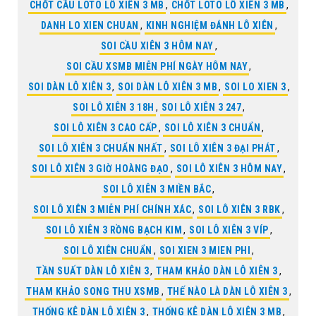
CHỐT CẦU LOTO LÔ XIÊN 3 MB
,
CHỐT LOTO LÔ XIÊN 3 MB
,
DANH LO XIEN CHUAN
,
KINH NGHIỆM ĐÁNH LÔ XIÊN
,
SOI CẦU XIÊN 3 HÔM NAY
,
SOI CẦU XSMB MIỄN PHÍ NGÀY HÔM NAY
,
SOI DÀN LÔ XIÊN 3
,
SOI DÀN LÔ XIÊN 3 MB
,
SOI LO XIEN 3
,
SOI LÔ XIÊN 3 18H
,
SOI LÔ XIÊN 3 247
,
SOI LÔ XIÊN 3 CAO CẤP
,
SOI LÔ XIÊN 3 CHUẨN
,
SOI LÔ XIÊN 3 CHUẨN NHẤT
,
SOI LÔ XIÊN 3 ĐẠI PHÁT
,
SOI LÔ XIÊN 3 GIỜ HOÀNG ĐẠO
,
SOI LÔ XIÊN 3 HÔM NAY
,
SOI LÔ XIÊN 3 MIỀN BẮC
,
SOI LÔ XIÊN 3 MIỄN PHÍ CHÍNH XÁC
,
SOI LÔ XIÊN 3 RBK
,
SOI LÔ XIÊN 3 RỒNG BẠCH KIM
,
SOI LÔ XIÊN 3 VÍP
,
SOI LÔ XIÊN CHUẨN
,
SOI XIEN 3 MIEN PHI
,
TẦN SUẤT DÀN LÔ XIÊN 3
,
THAM KHẢO DÀN LÔ XIÊN 3
,
THAM KHẢO SONG THU XSMB
,
THẾ NÀO LÀ DÀN LÔ XIÊN 3
,
THỐNG KÊ DÀN LÔ XIÊN 3
,
THỐNG KÊ DÀN LÔ XIÊN 3 MB
,