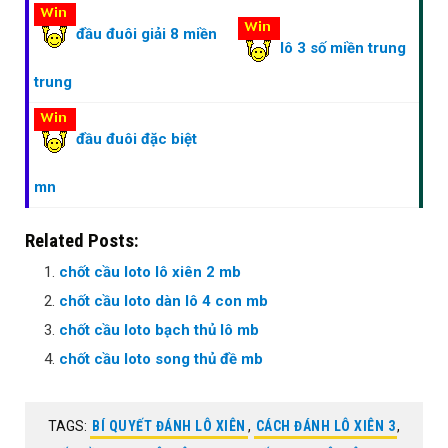
đầu đuôi giải 8 miền
lô 3 số miền trung
trung
đầu đuôi đặc biệt
mn
Related Posts:
chốt cầu loto lô xiên 2 mb
chốt cầu loto dàn lô 4 con mb
chốt cầu loto bạch thủ lô mb
chốt cầu loto song thủ đề mb
TAGS:
BÍ QUYẾT ĐÁNH LÔ XIÊN
,
CÁCH ĐÁNH LÔ XIÊN 3
,