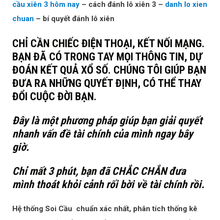
cầu xiên 3 hôm nay
– cách đánh lô xiên 3 –
danh lo xien
chuan
– bí quyết đánh lô xiên
CHỈ CẦN CHIẾC ĐIỆN THOẠI, KẾT NỐI MẠNG.
BẠN ĐÃ CÓ TRONG TAY MỌI THÔNG TIN, DỰ
ĐOÁN KẾT QUẢ XỔ SỐ. CHÚNG TÔI GIÚP BẠN
ĐƯA RA NHỮNG QUYẾT ĐỊNH, CÓ THỂ THAY
ĐỔI CUỘC ĐỜI BẠN.
Đây là một phương pháp giúp bạn giải quyết
nhanh vấn đề tài chính của mình ngay bây
giờ.
Chỉ mất 3 phút, bạn đã CHẮC CHẮN đưa
mình thoát khỏi cảnh rối bời về tài chính rồi.
Hệ thống Soi Cầu chuẩn xác nhất, phân tích thống kê