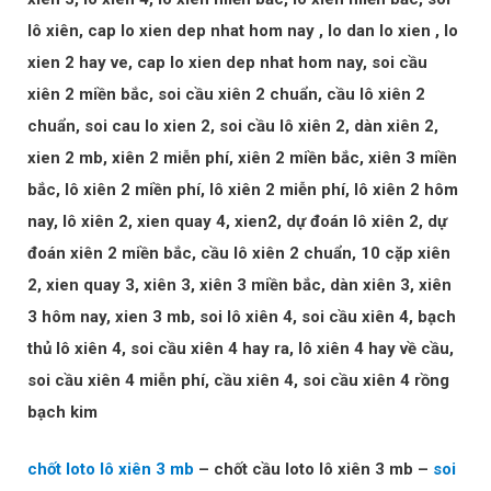
lô xiên, cap lo xien dep nhat hom nay , lo dan lo xien , lo
xien 2 hay ve, cap lo xien dep nhat hom nay, soi cầu
xiên 2 miền bắc, soi cầu xiên 2 chuẩn, cầu lô xiên 2
chuẩn, soi cau lo xien 2, soi cầu lô xiên 2, dàn xiên 2,
xien 2 mb, xiên 2 miễn phí, xiên 2 miền bắc, xiên 3 miền
bắc, lô xiên 2 miền phí, lô xiên 2 miễn phí, lô xiên 2 hôm
nay, lô xiên 2, xien quay 4, xien2, dự đoán lô xiên 2, dự
đoán xiên 2 miền bắc, cầu lô xiên 2 chuẩn, 10 cặp xiên
2, xien quay 3, xiên 3, xiên 3 miền bắc, dàn xiên 3, xiên
3 hôm nay, xien 3 mb, soi lô xiên 4, soi cầu xiên 4, bạch
thủ lô xiên 4, soi cầu xiên 4 hay ra, lô xiên 4 hay về cầu,
soi cầu xiên 4 miễn phí, cầu xiên 4, soi cầu xiên 4 rồng
bạch kim
chốt loto lô xiên 3 mb
– chốt cầu loto lô xiên 3 mb –
soi