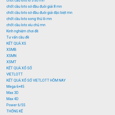
chốt cầu loto lô 3 số mn
chốt cầu loto sớ đầu đuôi giải 8 mn
chốt cầu loto sớ đầu đuôi giải đặc biệt mn
chốt cầu loto song thủ lô mn
chốt cầu loto xíu chủ mn
Kinh nghiệm chơi đề
Tư vấn cầu đề
KẾT QUẢ XS
XSMB
XSMN
XSMT
KẾT QUẢ XỔ SỐ
VIETLOTT
KẾT QUẢ XỔ SỐ VIETLOTT HÔM NAY
Mega 6×45
Max 3D
Max 4D
Power 6/55
THỐNG KÊ