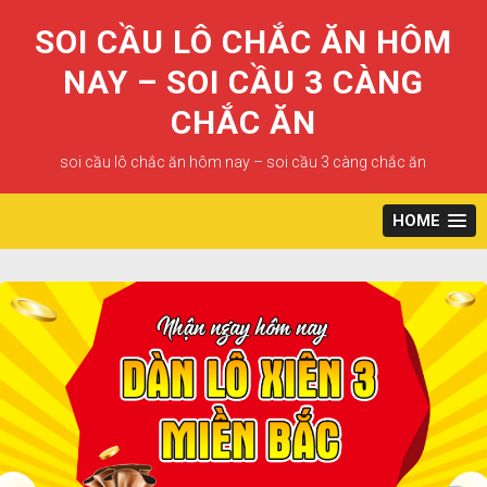
Skip
to
SOI CẦU LÔ CHẮC ĂN HÔM
content
NAY – SOI CẦU 3 CÀNG
CHẮC ĂN
soi cầu lô chắc ăn hôm nay – soi cầu 3 càng chắc ăn
HOME