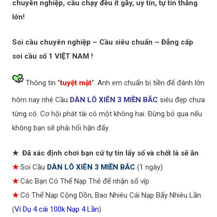
chuyên nghiệp, cầu chạy đều ít gãy, uy tín, tự tin thắng
lớn!
Soi cầu chuyên nghiệp – Cầu siêu chuẩn – Đẳng cấp
soi cầu số 1 VIỆT NAM !
Thông tin “
tuyệt mật
“: Anh em chuẩn bị tiền để đánh lớn
hôm nay nhé Cầu
DÀN LÔ XIÊN 3 MIỀN BẮC
siêu đẹp chưa
từng có. Cơ hội phát tài có một không hai. Đừng bỏ qua nếu
không bạn sẽ phải hối hận đấy.
★ Đã xác định chơi bạn cứ tự tin lấy số và chốt là sẽ ăn
★
Soi Cầu
DÀN LÔ XIÊN 3 MIỀN BẮC
(1 ngày)
★
Các Bạn Có Thể Nạp Thẻ để nhận số víp
★
Có Thể Nạp Cộng Dồn, Bao Nhiêu Cái Nạp Bấy Nhiêu Lần
(
Ví Dụ 4 cái 100k Nạp 4 Lần
)