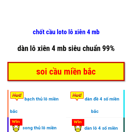
chốt cầu loto lô xiên 4 mb
dàn lô xiên 4 mb siêu chuẩn 99%
soi cầu miền bắc
bạch thủ lô miền
dàn đề 4 số miền
bắc
bắc
song thủ lô miền
dàn lô 4 số miền