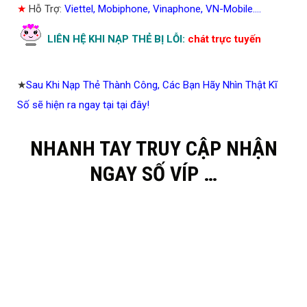
★
Hỗ Trợ:
Viettel, Mobiphone, Vinaphone, VN-Mobile….
LIÊN HỆ KHI NẠP THẺ BỊ LỖI:
chát trực tuyến
★
Sau Khi Nạp Thẻ Thành Công, Các Bạn Hãy Nhìn Thật Kĩ
Số sẽ hiện ra ngay tại tại đây!
NHANH TAY TRUY CẬP NHẬN
NGAY SỐ VÍP …