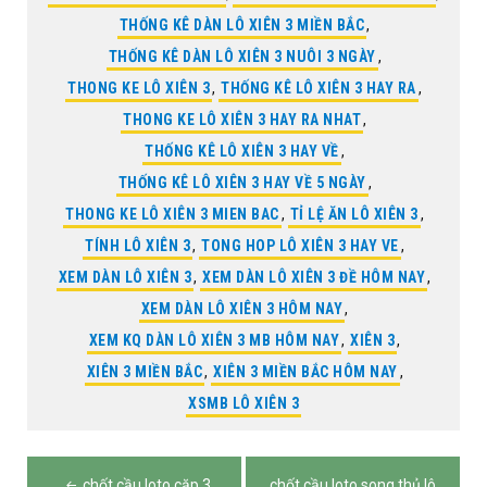
THỐNG KÊ DÀN LÔ XIÊN 3 MIỀN BẮC
,
THỐNG KÊ DÀN LÔ XIÊN 3 NUÔI 3 NGÀY
,
THONG KE LÔ XIÊN 3
,
THỐNG KÊ LÔ XIÊN 3 HAY RA
,
THONG KE LÔ XIÊN 3 HAY RA NHAT
,
THỐNG KÊ LÔ XIÊN 3 HAY VỀ
,
THỐNG KÊ LÔ XIÊN 3 HAY VỀ 5 NGÀY
,
THONG KE LÔ XIÊN 3 MIEN BAC
,
TỈ LỆ ĂN LÔ XIÊN 3
,
TÍNH LÔ XIÊN 3
,
TONG HOP LÔ XIÊN 3 HAY VE
,
XEM DÀN LÔ XIÊN 3
,
XEM DÀN LÔ XIÊN 3 ĐỀ HÔM NAY
,
XEM DÀN LÔ XIÊN 3 HÔM NAY
,
XEM KQ DÀN LÔ XIÊN 3 MB HÔM NAY
,
XIÊN 3
,
XIÊN 3 MIỀN BẮC
,
XIÊN 3 MIỀN BẮC HÔM NAY
,
XSMB LÔ XIÊN 3
Điều
chốt cầu loto cặp 3
chốt cầu loto song thủ lô