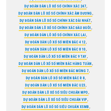
DỰ ĐOÁN DÀN LÔ XỔ SỐ CHÍNH XÁC 247
,
DỰ ĐOÁN DÀN LÔ XỔ SỐ CHÍNH XÁC ÂM DƯƠNG
,
DỰ ĐOÁN DÀN LÔ XỔ SỐ CHÍNH XÁC DÀI NHẤT
,
DỰ ĐOÁN DÀN LÔ XỔ SỐ CHÍNH XÁC ĐẦU ĐUÔI
,
DỰ ĐOÁN DÀN LÔ XỔ SỐ CHÍNH XÁC LAI
,
DỰ ĐOÁN DÀN LÔ XỔ SỐ MIỀN BẮC 4 12
,
DỰ ĐOÁN DÀN LÔ XỔ SỐ MIỀN BẮC 8 10
,
DỰ ĐOÁN DÀN LÔ XỔ SỐ MIỀN BẮC 9 TAY
,
DỰ ĐOÁN DÀN LÔ XỔ SỐ MIỀN BẮC HÀNG TUẦN
,
DỰ ĐOÁN DÀN LÔ XỔ SỐ MIỀN BẮC MÙNG 7
,
DỰ ĐOÁN DÀN LÔ XỔ SỐ MIỀN BẮC R 8
,
DỰ ĐOÁN DÀN LÔ XỔ SỐ MIỀN BẮC U23
,
DỰ ĐOÁN DÀN LÔ XỔ SỐ SIÊU CHUẨN MPO
,
DỰ ĐOÁN DÀN LÔ XỔ SỐ SIÊU CHUẨN VIP
,
DỰ ĐOÁN DÀN LÔ XỔ SỐ SIÊU CHUẨN XSMB
,