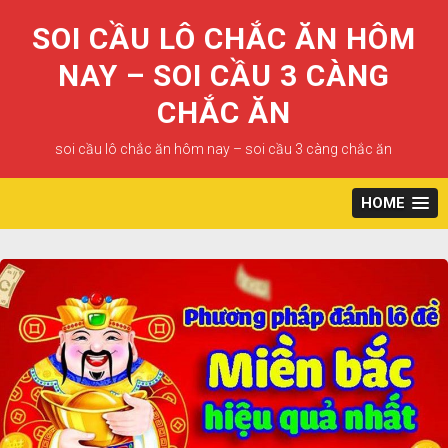
Skip
to
SOI CẦU LÔ CHẮC ĂN HÔM
content
NAY – SOI CẦU 3 CÀNG
CHẮC ĂN
soi cầu lô chắc ăn hôm nay – soi cầu 3 càng chắc ăn
HOME