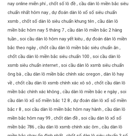
nay online miễn phí , chốt số lô đề , cầu dàn lô miền bắc siêu
chuẩn nhất hôm nay , dự đoán dàn lô xổ số siêu chuẩn
xsmb , chốt số dàn lô siêu chuẩn khung tên , cầu dàn lô
miền bắc hôm nay 5 tháng 7 , cầu dàn lô miền bắc 2 hàng
tuần , soi cầu dàn lô hôm nay yết kiêu , dự đoán dàn lô miền
bắc theo ngày , chốt cầu dàn lô miền bắc siêu chuẩn ăn ,
chốt cầu dàn lô miền bắc siêu chuẩn 100 , soi cầu dàn lô
xsmb siêu chuẩn internet , soi cầu dàn lô xsmb siêu chuẩn
ông bà , cầu dàn lô miền bắc chính xác oregon , dàn lô hay
về , chốt cầu dàn lô xsmb chính xác xô sô , chốt cầu dàn lô
miền bắc chính xác không , cầu dàn lô miền bắc e ngày , soi
cầu dàn lô xổ số miền bắc 12 8 , dự đoán dàn lô xổ số miền
bắc r 8 , soi cầu dàn lô miền bắc hôm nay hành , cầu dàn lô
miền bắc hôm nay 99 , chốt dàn đề , soi cầu dàn lô xổ số
miền bắc 786 , cầu dàn lô xsmb chính xác ôm , cầu dàn lô
miền bắc chạy ổn định nhất , chốt số dàn lô siêu chuẩn 3 số