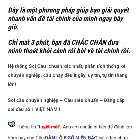
Đây là một phương pháp giúp bạn giải quyết
nhanh vấn đề tài chính của mình ngay bây
giờ.
Chỉ mất 3 phút, bạn đã CHẮC CHẮN đưa
mình thoát khỏi cảnh rối bời về tài chính rồi.
Hệ thống Soi Cầu chuẩn xác nhất, phân tích thống kê
chuyên nghiệp, cầu chạy đều ít gãy, uy tín, tự tin thắng
lớn!
Soi cầu chuyên nghiệp – Cầu siêu chuẩn – Đẳng cấp
soi cầu số 1 VIỆT NAM !
Thông tin “
tuyệt mật
“: Anh em chuẩn bị tiền để đánh lớn
hôm nay nhé Cầu
DÀN LÔ 8 SỐ MIỀN BẮC
siêu đẹp chưa