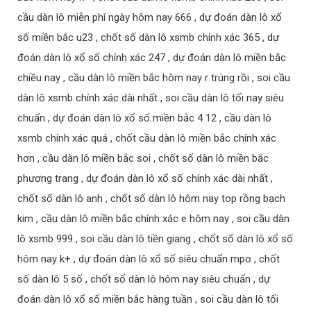
cầu dàn lô miễn phí ngày hôm nay 666 , dự đoán dàn lô xổ
số miền bắc u23 , chốt số dàn lô xsmb chính xác 365 , dự
đoán dàn lô xổ số chính xác 247 , dự đoán dàn lô miền bắc
chiều nay , cầu dàn lô miền bắc hôm nay r trúng rồi , soi cầu
dàn lô xsmb chính xác dài nhất , soi cầu dàn lô tối nay siêu
chuẩn , dự đoán dàn lô xổ số miền bắc 4 12 , cầu dàn lô
xsmb chính xác quá , chốt cầu dàn lô miền bắc chính xác
hơn , cầu dàn lô miền bắc soi , chốt số dàn lô miền bắc
phương trang , dự đoán dàn lô xổ số chính xác dài nhất ,
chốt số dàn lô anh , chốt số dàn lô hôm nay top rồng bạch
kim , cầu dàn lô miền bắc chính xác e hôm nay , soi cầu dàn
lô xsmb 999 , soi cầu dàn lô tiền giang , chốt số dàn lô xổ số
hôm nay k+ , dự đoán dàn lô xổ số siêu chuẩn mpo , chốt
số dàn lô 5 số , chốt số dàn lô hôm nay siêu chuẩn , dự
đoán dàn lô xổ số miền bắc hàng tuần , soi cầu dàn lô tối