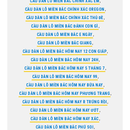
CẦU DÀN LÔ MIỀN BẮC CHÍNH XÁC ÊM
,
CẦU DÀN LÔ MIỀN BẮC CHÍNH XÁC OREGON
,
CẦU DÀN LÔ MIỀN BẮC CHÍNH XÁC THỦ ĐỀ
,
CẦU DÀN LÔ MIỀN BẮC ĐÁNH CON GÌ
,
CẦU DÀN LÔ MIỀN BẮC E NGÀY
,
CẦU DÀN LÔ MIỀN BẮC GIANG
,
CẦU DÀN LÔ MIỀN BẮC HÔM NAY 12 CON GIÁP
,
CẦU DÀN LÔ MIỀN BẮC HÔM NAY 24H
,
CẦU DÀN LÔ MIỀN BẮC HÔM NAY 5 THÁNG 7
,
CẦU DÀN LÔ MIỀN BẮC HÔM NAY 99
,
CẦU DÀN LÔ MIỀN BẮC HÔM NAY BỮA NAY
,
CẦU DÀN LÔ MIỀN BẮC HÔM NAY PHƯƠNG TRANG
,
CẦU DÀN LÔ MIỀN BẮC HÔM NAY R TRÚNG RỒI
,
CẦU DÀN LÔ MIỀN BẮC HÔM NAY ƯỚT
,
CẦU DÀN LÔ MIỀN BẮC HÔM NAY XÁC
,
CẦU DÀN LÔ MIỀN BẮC PHÚ SOI
,