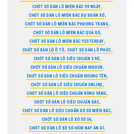
CHỐT SỐ DÀN LÔ MIỀN BẮC 99 NGÀY
,
CHỐT SỐ DÀN LÔ MIỀN BẮC DỰ ĐOÁN XỔ
,
CHỐT SỐ DÀN LÔ MIỀN BẮC PHƯƠNG TRANG
,
CHỐT SỐ DÀN LÔ MIỀN BẮC QUẢ XỔ
,
CHỐT SỐ DÀN LÔ MIỀN BẮC YESTERDAY
,
CHỐT SỐ DÀN LÔ Ô TÔ
,
CHỐT SỐ DÀN LÔ PHÚC
,
CHỐT SỐ DÀN LÔ SIÊU CHUẨN 3 SỐ
,
CHỐT SỐ DÀN LÔ SIÊU CHUẨN INDOOR
,
CHỐT SỐ DÀN LÔ SIÊU CHUẨN KHUNG TÊN
,
CHỐT SỐ DÀN LÔ SIÊU CHUẨN ONLINE
,
CHỐT SỐ DÀN LÔ SIÊU CHUẨN RỒNG VÀNG
,
CHỐT SỐ DÀN LÔ SIÊU CHUẨN XÁC
,
CHỐT SỐ DÀN LÔ SIÊU CHUẨN XỔ SỐ MIỀN BẮC
,
CHỐT SỐ DÀN LÔ XỔ SỐ 56
,
CHỐT SỐ DÀN LÔ XỔ SỐ HÔM NAY ĂN GÌ
,