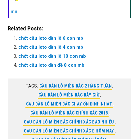
mn
Related Posts:
chốt cầu loto dàn lô 6 con mb
chốt cầu loto dàn lô 4 con mb
chốt cầu loto dàn lô 10 con mb
chốt cầu loto dàn đề 8 con mb
TAGS:
CẦU DÀN LÔ MIỀN BẮC 2 HÀNG TUẦN
,
CẦU DÀN LÔ MIỀN BẮC BÂY GIỜ
,
CẦU DÀN LÔ MIỀN BẮC CHẠY ỔN ĐỊNH NHẤT
,
CẦU DÀN LÔ MIỀN BẮC CHÍNH XÁC 2018
,
CẦU DÀN LÔ MIỀN BẮC CHÍNH XÁC BAO NHIÊU
,
CẦU DÀN LÔ MIỀN BẮC CHÍNH XÁC E HÔM NAY
,