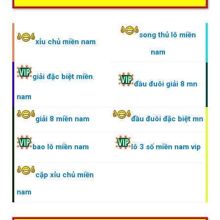
song thủ lô miền
xỉu chủ miền nam
nam
giải đặc biệt miền
đầu đuôi giải 8 mn
nam
giải 8 miền nam
đầu đuôi đặc biệt mn
bao lô miền nam
lô 3 số miền nam vip
cặp xỉu chủ miền
nam