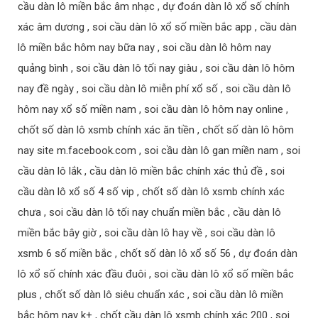
cầu dàn lô miền bắc âm nhạc , dự đoán dàn lô xổ số chính
xác âm dương , soi cầu dàn lô xổ số miền bắc app , cầu dàn
lô miền bắc hôm nay bữa nay , soi cầu dàn lô hôm nay
quảng bình , soi cầu dàn lô tối nay giàu , soi cầu dàn lô hôm
nay đề ngày , soi cầu dàn lô miễn phí xổ số , soi cầu dàn lô
hôm nay xổ số miền nam , soi cầu dàn lô hôm nay online ,
chốt số dàn lô xsmb chính xác ăn tiền , chốt số dàn lô hôm
nay site m.facebook.com , soi cầu dàn lô gan miền nam , soi
cầu dàn lô lắk , cầu dàn lô miền bắc chính xác thủ đề , soi
cầu dàn lô xổ số 4 số vip , chốt số dàn lô xsmb chính xác
chưa , soi cầu dàn lô tối nay chuẩn miền bắc , cầu dàn lô
miền bắc bây giờ , soi cầu dàn lô hay về , soi cầu dàn lô
xsmb 6 số miền bắc , chốt số dàn lô xổ số 56 , dự đoán dàn
lô xổ số chính xác đầu đuôi , soi cầu dàn lô xổ số miền bắc
plus , chốt số dàn lô siêu chuẩn xác , soi cầu dàn lô miền
bắc hôm nay k+ , chốt cầu dàn lô xsmb chính xác 200 , soi