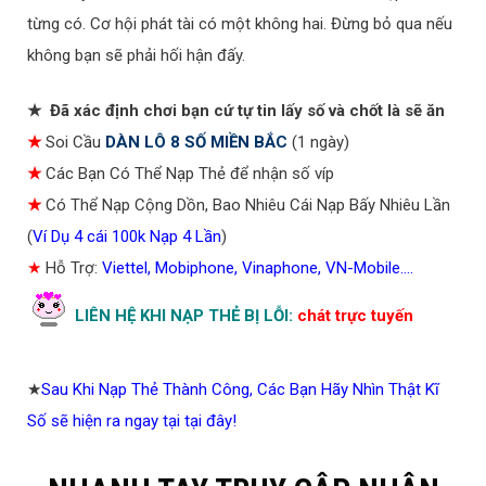
từng có. Cơ hội phát tài có một không hai. Đừng bỏ qua nếu
không bạn sẽ phải hối hận đấy.
★ Đã xác định chơi bạn cứ tự tin lấy số và chốt là sẽ ăn
★
Soi Cầu
DÀN LÔ 8 SỐ MIỀN BẮC
(1 ngày)
★
Các Bạn Có Thể Nạp Thẻ để nhận số víp
★
Có Thể Nạp Cộng Dồn, Bao Nhiêu Cái Nạp Bấy Nhiêu Lần
(
Ví Dụ 4 cái 100k Nạp 4 Lần
)
★
Hỗ Trợ:
Viettel, Mobiphone, Vinaphone, VN-Mobile….
LIÊN HỆ KHI NẠP THẺ BỊ LỖI:
chát trực tuyến
★
Sau Khi Nạp Thẻ Thành Công, Các Bạn Hãy Nhìn Thật Kĩ
Số sẽ hiện ra ngay tại tại đây!