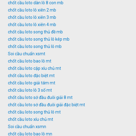
chốt cầu loto dàn lô 8 con mb
chốt cầu loto lô xiên 2 mb
chốt cầu loto lô xiên 3 mb
chốt cầu loto lô xiên 4 mb
chốt cầu loto song thủ đề mb
chốt cầu loto song thủ lô kép mb
chốt cầu loto song thủ lô mb
Soi cầu chuẩn xsmt
chốt cầu loto bao lô mt
chốt cầu loto cặp xíu chủ mt
chốt cầu loto đặc biệt mt
chốt cầu loto giải tám mt
chốt cầu loto lô 3 số mt
chốt cầu loto sớ đầu đuôi giải 8 mt
chốt cầu loto sớ đầu đuôi giải đặc biệt mt
chốt cầu loto song thủ lô mt
chốt cầu loto xíu chủ mt
Soi cầu chuẩn xsmn
chốt cầu loto bao lô mn