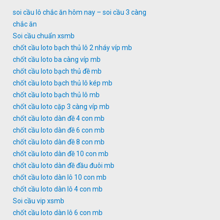
soi cầu lô chắc ăn hôm nay – soi cầu 3 càng
chắc ăn
Soi cầu chuẩn xsmb
chốt cầu loto bạch thủ lô 2 nháy víp mb
chốt cầu loto ba càng víp mb
chốt cầu loto bạch thủ đề mb
chốt cầu loto bạch thủ lô kép mb
chốt cầu loto bạch thủ lô mb
chốt cầu loto cặp 3 càng víp mb
chốt cầu loto dàn đề 4 con mb
chốt cầu loto dàn đề 6 con mb
chốt cầu loto dàn đề 8 con mb
chốt cầu loto dàn đề 10 con mb
chốt cầu loto dàn đề đầu đuôi mb
chốt cầu loto dàn lô 10 con mb
chốt cầu loto dàn lô 4 con mb
Soi cầu vip xsmb
chốt cầu loto dàn lô 6 con mb