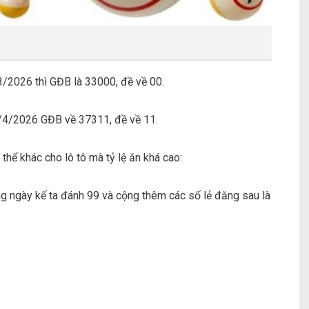
/2026 thì GĐB là 33000, đề về 00.
/4/2026 GĐB về 37311, đề về 11.
thể khác cho lô tô mà tỷ lệ ăn khá cao:
 ngày kế ta đánh 99 và cộng thêm các số lẻ đăng sau là