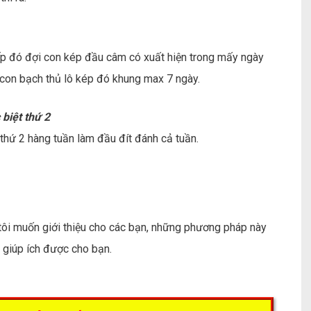
ếp đó đợi con kép đầu câm có xuất hiện trong mấy ngày
t con bạch thủ lô kép đó khung max 7 ngày.
biệt thứ 2
 thứ 2 hàng tuần làm đầu đít đánh cả tuần.
tôi muốn giới thiệu cho các bạn, những phương pháp này
 giúp ích được cho bạn.