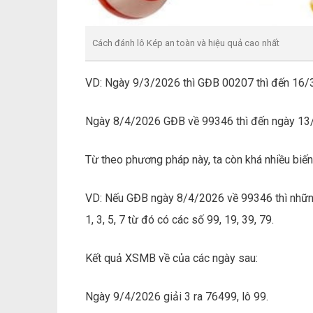
Cách đánh lô Kép an toàn và hiệu quả cao nhất
VD: Ngày 9/3/2026 thì GĐB 00207 thì đến 16/3
Ngày 8/4/2026 GĐB về 99346 thì đến ngày 13
Từ theo phương pháp này, ta còn khá nhiều biến 
VD: Nếu GĐB ngày 8/4/2026 về 99346 thì những
1, 3, 5, 7 từ đó có các số 99, 19, 39, 79.
Kết quả XSMB về của các ngày sau:
Ngày 9/4/2026 giải 3 ra 76499, lô 99.