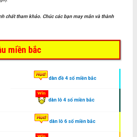
ính chất tham khảo. Chúc các bạn may mắn và thành
ầu miền bắc
dàn đề 4 số miền bắc
dàn lô 4 số miền bắc
dàn lô 6 số miền bắc