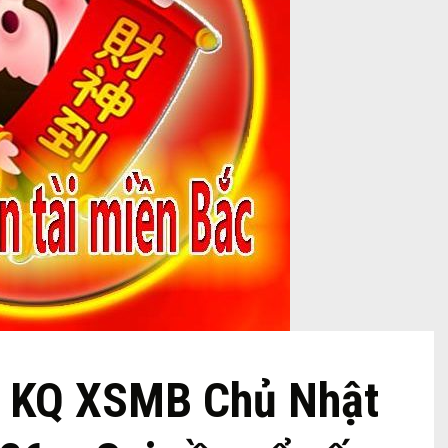
n KQ XSMB Chủ Nhật