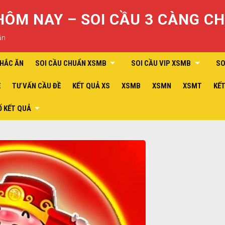
Skip
to
HÔM NAY – SOI CẦU 3 CÀNG C
content
ăn
CHẮC ĂN
SOI CẦU CHUẨN XSMB
SOI CẦU VIP XSMB
SO
Ề
TƯ VẤN CẦU ĐỀ
KẾT QUẢ XS
XSMB
XSMN
XSMT
KẾT
Ố KẾT QUẢ