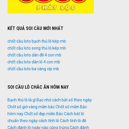
KẾT QUẢ SOI CẦU MỚI NHẤT
chốt cầu loto bạch thủ lô kép mb
chốt cầu loto song thủ lô kép mb
chốt cầu loto dàn đề 4 con mb
chốt cầu loto dàn lô 4 con mb
chốt cầu loto ba càng víp mb
SOI CẦU LÔ CHẮC ĂN HÔM NAY
Bạch thủ lô là gì
Bạc nhớ cách bắt số theo ngày
Chốt số giờ vàng miền bắc
Chốt số miền Bắc
hôm nay
Chốt số đẹp miền Bắc
Cách bắt lô
chuẩn theo ngày
cách tính lô
Cách tính lô đề
Cách đánh lô ngày nào cũng trúng
Cách đánh