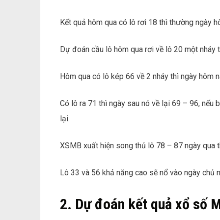
Kết quả hôm qua có lô rơi 18 thì thường ngày h
Dự đoán cầu lô hôm qua rơi về lô 20 một nháy t
Hôm qua có lô kép 66 về 2 nháy thì ngày hôm n
Có lô ra 71 thì ngày sau nó về lại 69 – 96, nếu 
lại.
XSMB xuất hiện song thủ lô 78 – 87 ngày qua t
Lô 33 và 56 khả năng cao sẽ nổ vào ngày chủ n
2. Dự đoán kết quả xổ số 