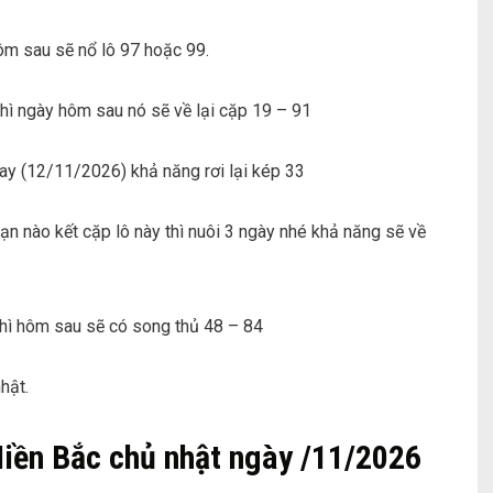
ôm sau sẽ nổ lô 97 hoặc 99.
hì ngày hôm sau nó sẽ về lại cặp 19 – 91
ay (12/11/2026) khả năng rơi lại kép 33
bạn nào kết cặp lô này thì nuôi 3 ngày nhé khả năng sẽ về
hì hôm sau sẽ có song thủ 48 – 84
hật.
Miền Bắc chủ nhật ngày /11/2026