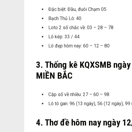
Đặc biệt: Đầu, đuôi Chạm 05
Bạch Thủ Lô: 40
Loto 2 số chắc về: 03 – 28 – 78
Lô kép: 33 / 44
Lô đẹp hôm nay: 60 – 12 – 80
3. Thống kê KQXSMB ngày 
MIỀN BẮC
Cặp số về nhiều: 27 – 60 – 98
Lô tô gan: 96 (13 ngày), 56 (12 ngày), 99 
4.
Thơ
đề hôm nay ngày 12