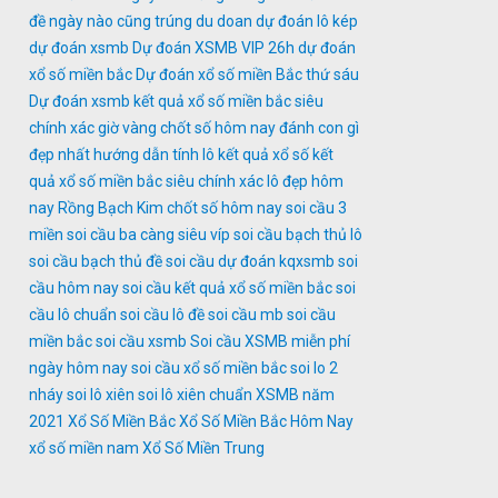
đề ngày nào cũng trúng
du doan
dự đoán lô kép
dự đoán xsmb
Dự đoán XSMB VIP 26h
dự đoán
xổ số miền bắc
Dự đoán xổ số miền Bắc thứ sáu
Dự đoán xsmb kết quả xổ số miền bắc siêu
chính xác
giờ vàng chốt số
hôm nay đánh con gì
đẹp nhất
hướng dẫn tính lô
kết quả xổ số
kết
quả xổ số miền bắc siêu chính xác
lô đẹp hôm
nay
Rồng Bạch Kim chốt số hôm nay
soi cầu 3
miền
soi cầu ba càng siêu víp
soi cầu bạch thủ lô
soi cầu bạch thủ đề
soi cầu dự đoán kqxsmb
soi
cầu hôm nay
soi cầu kết quả xổ số miền bắc
soi
cầu lô chuẩn
soi cầu lô đề
soi cầu mb
soi cầu
miền bắc
soi cầu xsmb
Soi cầu XSMB miễn phí
ngày hôm nay
soi cầu xổ số miền bắc
soi lo 2
nháy
soi lô xiên
soi lô xiên chuẩn
XSMB năm
2021
Xổ Số Miền Bắc
Xổ Số Miền Bắc Hôm Nay
xổ số miền nam
Xổ Số Miền Trung