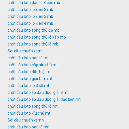
chốt cầu loto dàn lô 8 con mb
chốt cầu loto lô xiên 2 mb
chốt cầu loto lô xiên 3 mb
chốt cầu loto lô xiên 4 mb
chốt cầu loto song thủ đề mb
chốt cầu loto song thủ lô kép mb
chốt cầu loto song thủ lô mb
Soi cầu chuẩn xsmt
chốt cầu loto bao lô mt
chốt cầu loto cặp xíu chủ mt
chốt cầu loto đặc biệt mt
chốt cầu loto giải tám mt
chốt cầu loto lô 3 số mt
chốt cầu loto sớ đầu đuôi giải 8 mt
chốt cầu loto sớ đầu đuôi giải đặc biệt mt
chốt cầu loto song thủ lô mt
chốt cầu loto xíu chủ mt
Soi cầu chuẩn xsmn
chốt cầu loto bao lô mn