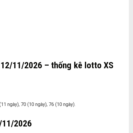
12/11/2026 – thống kê lotto XS
(11 ngày), 70 (10 ngày), 76 (10 ngày).
/11/2026