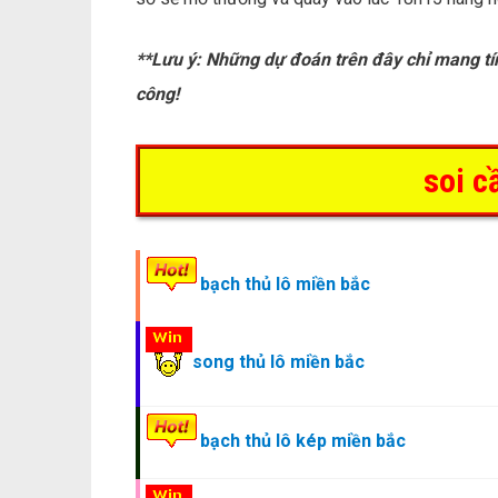
**Lưu ý: Những dự đoán trên đây chỉ mang t
công!
soi c
bạch thủ lô miền bắc
song thủ lô miền bắc
bạch thủ lô kép miền bắc