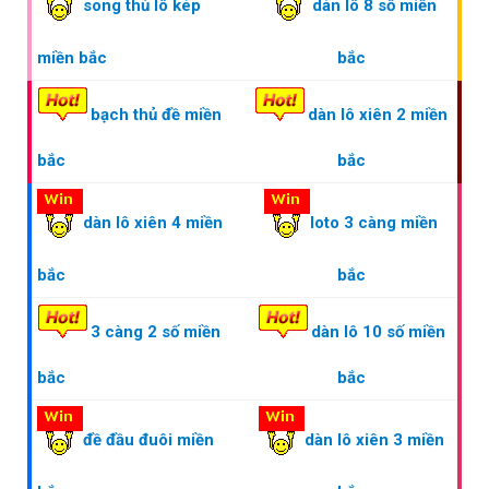
song thủ lô kép
dàn lô 8 số miền
miền bắc
bắc
bạch thủ đề miền
dàn lô xiên 2 miền
bắc
bắc
dàn lô xiên 4 miền
loto 3 càng miền
bắc
bắc
3 càng 2 số miền
dàn lô 10 số miền
bắc
bắc
đề đầu đuôi miền
dàn lô xiên 3 miền