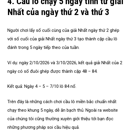
4. Cầu lô chạy 5 ngày tính từ giải
Nhất của ngày thứ 2 và thứ 3
Người chơi lấy số cuối cùng của giải Nhất ngày thứ 2 ghép
với số cuối của giải Nhất ngày thứ 3 tạo thành cặp cầu lô
đánh trong 5 ngày tiếp theo của tuần.
Ví dụ: ngày 2/10/2026 và 3/10/2026, kết quả giải Nhất của 2
ngày có số đuôi ghép được thành cặp 48 – 84.
Kết quả: Ngày 4 – 5 – 7/10 lô 84 nổ.
Trên đây là những cách chơi cầu lô miền bắc chuẩn nhất
chạy theo khung 5 ngày, dễ ăn bạch thủ. Ngoài ra website
của chúng tôi cũng thường xuyên giới thiệu tới bạn đọc
những phương pháp soi cầu hiệu quả.