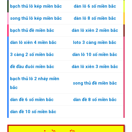
bạch thủ lô kép miền bắc
dàn lô 6 số miền bắc
song thủ lô kép miền bắc
dàn lô 8 số miền bắc
bạch thủ đề miền bắc
dàn lô xiên 2 miền bắc
dàn lô xiên 4 miền bắc
loto 3 càng miền bắc
3 càng 2 số miền bắc
dàn lô 10 số miền bắc
đề đầu đuôi miền bắc
dàn lô xiên 3 miền bắc
bạch thủ lô 2 nháy miền
song thủ đề miền bắc
bắc
dàn đề 6 số miền bắc
dàn đề 8 số miền bắc
dàn đề 10 số miền bắc