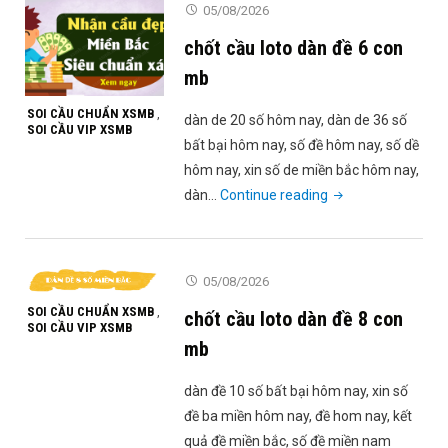
05/08/2026
10
chốt cầu loto dàn đề 6 con
con
mb"
mb
SOI CẦU CHUẨN XSMB
,
dàn de 20 số hôm nay, dàn de 36 số
SOI CẦU VIP XSMB
bất bại hôm nay, số đề hôm nay, số dề
hôm nay, xin số de miền bắc hôm nay,
"chốt
dàn…
Continue reading
cầu
loto
dàn
05/08/2026
đề
SOI CẦU CHUẨN XSMB
,
chốt cầu loto dàn đề 8 con
6
SOI CẦU VIP XSMB
con
mb
mb"
dàn đề 10 số bất bại hôm nay, xin số
đề ba miền hôm nay, đề hom nay, kết
quả đề miền bắc, số đề miền nam