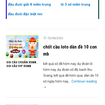
đầu đuôi giải 8 miền trung
lô 3 số miền trung
đầu đuôi đặc biệt mn
05/08/2026
chốt cầu loto dàn đề 10 con
mb
SOI CẦU CHUẨN XSMB
,
kết quả số đề hôm nay, dự đoán lô
SOI CẦU VIP XSMB
hôm nay, dự đoán số đề, bach thu
3cang, kết quả đề hôm qua, dàn de 10
"chốt
số ngày hôm nay,…
Continue reading
cầu
loto
dàn
đề