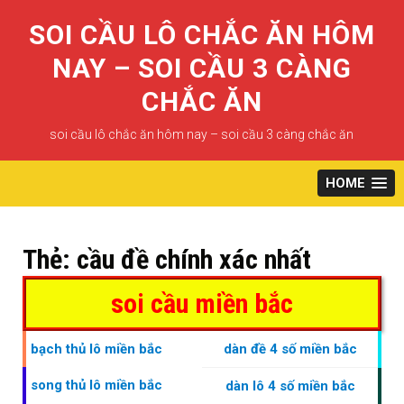
Skip
to
SOI CẦU LÔ CHẮC ĂN HÔM
content
NAY – SOI CẦU 3 CÀNG
CHẮC ĂN
soi cầu lô chắc ăn hôm nay – soi cầu 3 càng chắc ăn
HOME
Thẻ:
cầu đề chính xác nhất
soi cầu miền bắc
bạch thủ lô miền bắc
dàn đề 4 số miền bắc
song thủ lô miền bắc
dàn lô 4 số miền bắc