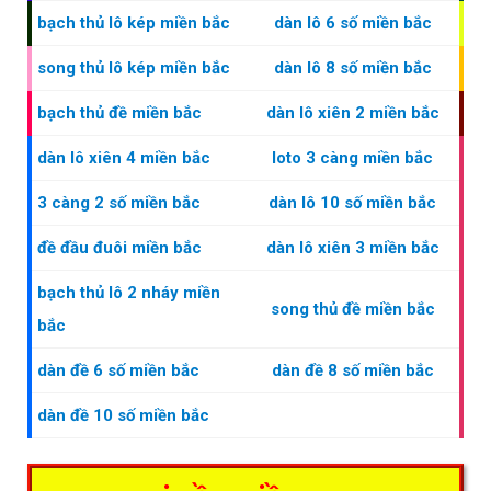
bạch thủ lô kép miền bắc
dàn lô 6 số miền bắc
song thủ lô kép miền bắc
dàn lô 8 số miền bắc
bạch thủ đề miền bắc
dàn lô xiên 2 miền bắc
dàn lô xiên 4 miền bắc
loto 3 càng miền bắc
3 càng 2 số miền bắc
dàn lô 10 số miền bắc
đề đầu đuôi miền bắc
dàn lô xiên 3 miền bắc
bạch thủ lô 2 nháy miền
song thủ đề miền bắc
bắc
dàn đề 6 số miền bắc
dàn đề 8 số miền bắc
dàn đề 10 số miền bắc