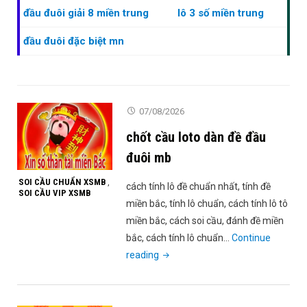
đầu đuôi giải 8 miền trung
lô 3 số miền trung
đầu đuôi đặc biệt mn
07/08/2026
chốt cầu loto dàn đề đầu
đuôi mb
SOI CẦU CHUẨN XSMB
,
cách tính lô đề chuẩn nhất, tính đề
SOI CẦU VIP XSMB
miền bắc, tính lô chuẩn, cách tính lô tô
miền bắc, cách soi cầu, đánh đề miền
bắc, cách tính lô chuẩn…
Continue
"chốt
reading
cầu
loto
dàn