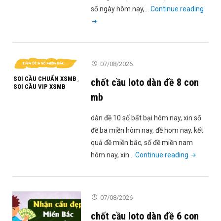
"chốt
số ngày hôm nay,…
Continue reading
cầu
loto
dàn
đề
07/08/2026
10
SOI CẦU CHUẨN XSMB
,
chốt cầu loto dàn đề 8 con
con
SOI CẦU VIP XSMB
mb"
mb
dàn đề 10 số bất bại hôm nay, xin số
đề ba miền hôm nay, đề hom nay, kết
quả đề miền bắc, số đề miền nam
"chốt
hôm nay, xin…
Continue reading
cầu
loto
dàn
07/08/2026
đề
chốt cầu loto dàn đề 6 con
8