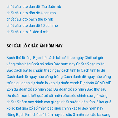
chốt cầu loto dàn đề đầu đuôi mb
chốt cầu loto dàn đề 4 con mb
chốt cầu loto bạch thủ lô mb
chốt cầu loto dàn đề 10 con mb
chốt cầu loto lô xiên 4 mb
SOI CẦU LÔ CHẮC ĂN HÔM NAY
Bạch thủ lô là gì
Bạc nhớ cách bắt số theo ngày
Chốt số giờ
vàng miền bắc
Chốt số miền Bắc hôm nay
Chốt số đẹp miền
Bắc
Cách bắt lô chuẩn theo ngày
cách tính lô
Cách tính lô đề
Cách đánh lô ngày nào cũng trúng
Cách đánh đề ngày nào cũng
trúng
du doan
dự đoán lô kép
dự đoán xsmb
Dự đoán XSMB VIP
26h
dự đoán xổ số miền bắc
Dự đoán xổ số miền Bắc thứ sáu
Dự đoán xsmb kết quả xổ số miền bắc siêu chính xác
giờ vàng
chốt số
hôm nay đánh con gì đẹp nhất
hướng dẫn tính lô
kết quả
xổ số
kết quả xổ số miền bắc siêu chính xác
lô đẹp hôm nay
Rồng Bạch Kim chốt số hôm nay
soi cầu 3 miền
soi cầu ba càng