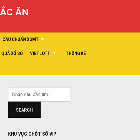
HẮC ĂN
I CẦU CHUẨN XSMT
 QUẢ XỔ SỐ
VIETLOTT
THỐNG KÊ
SEARCH
KHU VỰC CHỐT SỐ VIP