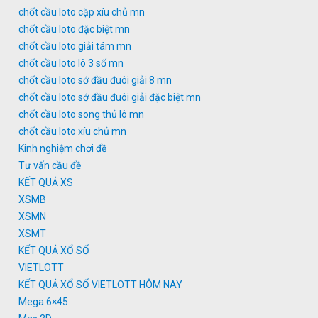
chốt cầu loto cặp xíu chủ mn
chốt cầu loto đặc biệt mn
chốt cầu loto giải tám mn
chốt cầu loto lô 3 số mn
chốt cầu loto sớ đầu đuôi giải 8 mn
chốt cầu loto sớ đầu đuôi giải đặc biệt mn
chốt cầu loto song thủ lô mn
chốt cầu loto xíu chủ mn
Kinh nghiệm chơi đề
Tư vấn cầu đề
KẾT QUẢ XS
XSMB
XSMN
XSMT
KẾT QUẢ XỔ SỐ
VIETLOTT
KẾT QUẢ XỔ SỐ VIETLOTT HÔM NAY
Mega 6×45