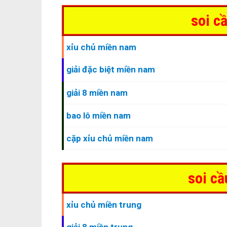
soi c
xỉu chủ miền nam
giải đặc biệt miền nam
giải 8 miền nam
bao lô miền nam
cặp xỉu chủ miền nam
soi cầ
xỉu chủ miền trung