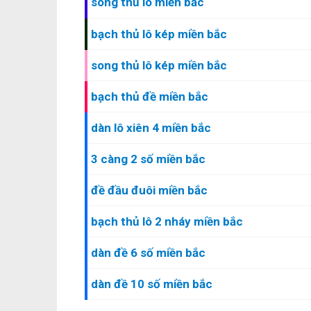
song thủ lô miền bắc
bạch thủ lô kép miền bắc
song thủ lô kép miền bắc
bạch thủ đề miền bắc
dàn lô xiên 4 miền bắc
3 càng 2 số miền bắc
đề đầu đuôi miền bắc
bạch thủ lô 2 nháy miền bắc
dàn đề 6 số miền bắc
dàn đề 10 số miền bắc