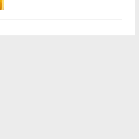
bạch
thủ
lô
kép
mb"