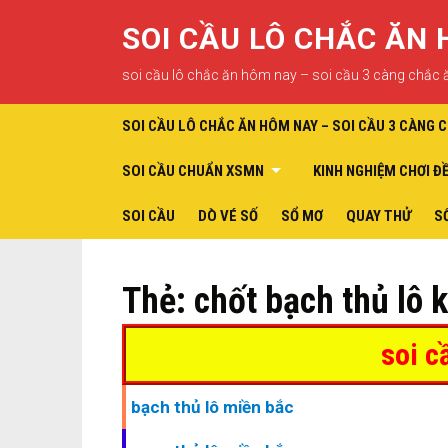
SOI CẦU LÔ CHẮC ĂN 
soi cầu lô chắc ăn hôm nay – soi cầu 3 càng chắc 
SOI CẦU LÔ CHẮC ĂN HÔM NAY – SOI CẦU 3 CÀNG 
SOI CẦU CHUẨN XSMN
KINH NGHIỆM CHƠI Đ
SOI CẦU
DÒ VÉ SỐ
SỔ MƠ
QUAY THỬ
S
Thẻ:
chốt bạch thủ lô 
soi c
bạch thủ lô miền bắc