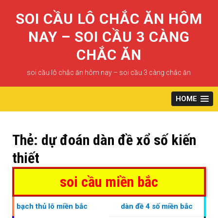
Skip
to
SOI CẦU LÔ CHẮC ĂN HÔM
content
NAY – SOI CẦU 3 CÀNG
CHẮC ĂN
soi cầu lô chắc ăn hôm nay – soi cầu 3 càng chắc ăn
HOME
Thẻ:
dự đoán dàn đề xổ số kiến
thiết
soi cầu miền bắc
bạch thủ lô miền bắc
dàn đề 4 số miền bắc