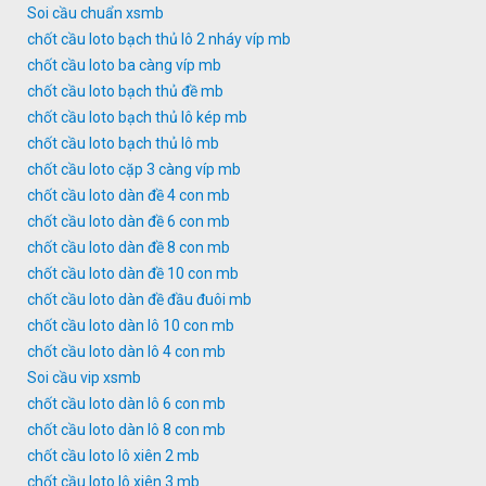
Soi cầu chuẩn xsmb
chốt cầu loto bạch thủ lô 2 nháy víp mb
chốt cầu loto ba càng víp mb
chốt cầu loto bạch thủ đề mb
chốt cầu loto bạch thủ lô kép mb
chốt cầu loto bạch thủ lô mb
chốt cầu loto cặp 3 càng víp mb
chốt cầu loto dàn đề 4 con mb
chốt cầu loto dàn đề 6 con mb
chốt cầu loto dàn đề 8 con mb
chốt cầu loto dàn đề 10 con mb
chốt cầu loto dàn đề đầu đuôi mb
chốt cầu loto dàn lô 10 con mb
chốt cầu loto dàn lô 4 con mb
Soi cầu vip xsmb
chốt cầu loto dàn lô 6 con mb
chốt cầu loto dàn lô 8 con mb
chốt cầu loto lô xiên 2 mb
chốt cầu loto lô xiên 3 mb