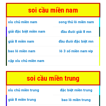
soi cầu miền nam
xỉu chủ miền nam
song thủ lô miền nam
giải đặc biệt miền nam
đầu đuôi giải 8 mn
giải 8 miền nam
đầu đuôi đặc biệt mn
bao lô miền nam
lô 3 số miền nam vip
cặp xỉu chủ miền nam
soi cầu miền trung
xỉu chủ miền trung
đặc biệt miền trung
giải 8 miền trung
bao lô miền trung