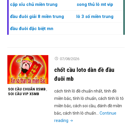
cặp xỉu chủ miền trung
song thủ lô mt vip
đầu đuôi giải 8 miền trung
lô 3 số miền trung
đầu đuôi đặc biệt mn
07/08/2026
chốt cầu loto dàn đề đầu
đuôi mb
SOI CẦU CHUẨN XSMB
,
cách tính lô đề chuẩn nhất, tính đề
SOI CẦU VIP XSMB
miền bắc, tính lô chuẩn, cách tính lô tô
miền bắc, cách soi cầu, đánh đề miền
bắc, cách tính lô chuẩn…
Continue
"chốt
reading
cầu