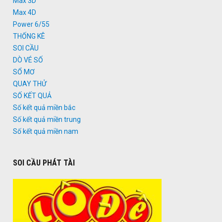
Max 3D
Max 4D
Power 6/55
THỐNG KÊ
SOI CẦU
DÒ VÉ SỐ
SỔ MƠ
QUAY THỬ
SỐ KẾT QUẢ
Số kết quả miền bắc
Số kết quả miền trung
Số kết quả miền nam
SOI CẦU PHÁT TÀI