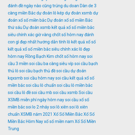
đánh đề ngày nào cũng trúng
du doan
Dàn de 3
càng miền Bắc
dự đoán lô kép
dự đoán xsmb
dự
đoán xổ số miền bắc
Dự đoán xổ số miền Bắc
thứ sáu Dự đoán xsmb kết quả xổ số miền bắc
siêu chính xác
giờ vàng chốt số
hôm nay đánh
con gì đẹp nhất
hướng dẫn tính lô
kết quả xổ số
kết quả xổ số miền bắc siêu chính xác
lô đẹp
hôm nay
Rồng Bạch Kim chốt số hôm nay
soi
cầu 3 miền
soi cầu ba càng siêu víp
soi cầu bạch
thủ lô
soi cầu bạch thủ đề
soi cầu dự đoán
kqxsmb
soi cầu hôm nay
soi cầu kết quả xổ số
miền bắc
soi cầu lô chuẩn
soi cầu lô miền bắc
soi cầu lô đề
soi cầu mb
soi cầu xsmb
Soi cầu
XSMB miễn phí ngày hôm nay
soi cầu xổ số
miền bắc
soi lo 2 nháy
soi lô xiên
soi lô xiên
chuẩn
XSMB năm 2021
Xổ Số Miền Bắc
Xổ Số
Miền Bắc Hôm Nay
xổ số miền nam
Xổ Số Miền
Trung