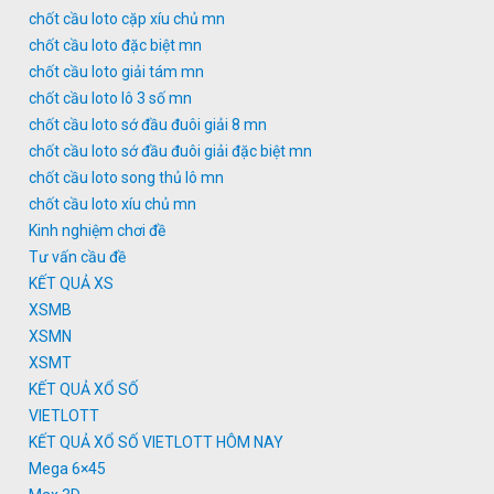
chốt cầu loto cặp xíu chủ mn
chốt cầu loto đặc biệt mn
chốt cầu loto giải tám mn
chốt cầu loto lô 3 số mn
chốt cầu loto sớ đầu đuôi giải 8 mn
chốt cầu loto sớ đầu đuôi giải đặc biệt mn
chốt cầu loto song thủ lô mn
chốt cầu loto xíu chủ mn
Kinh nghiệm chơi đề
Tư vấn cầu đề
KẾT QUẢ XS
XSMB
XSMN
XSMT
KẾT QUẢ XỔ SỐ
VIETLOTT
KẾT QUẢ XỔ SỐ VIETLOTT HÔM NAY
Mega 6×45