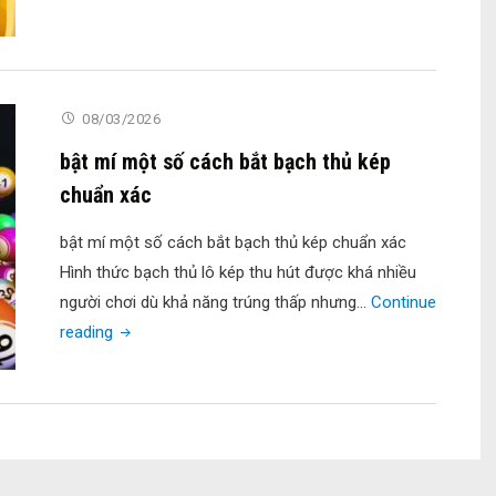
bạch
thủ
lô
kép
08/03/2026
mb"
bật mí một số cách bắt bạch thủ kép
chuẩn xác
bật mí một số cách bắt bạch thủ kép chuẩn xác
Hình thức bạch thủ lô kép thu hút được khá nhiều
người chơi dù khả năng trúng thấp nhưng…
Continue
"bật
reading
mí
một
số
cách
bắt