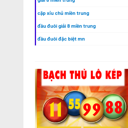
giải 8 miền trung
cặp xỉu chủ miền trung
đầu đuôi giải 8 miền trung
đầu đuôi đặc biệt mn