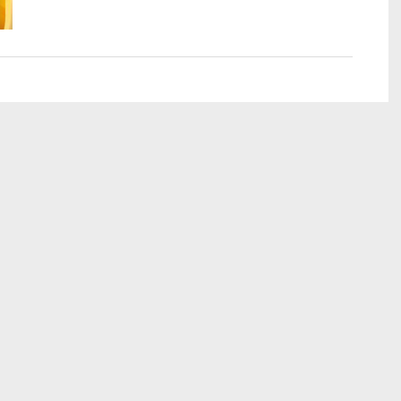
bạch
thủ
lô
kép
mb"