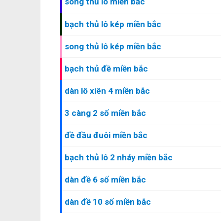
song thủ lô miền bắc
bạch thủ lô kép miền bắc
song thủ lô kép miền bắc
bạch thủ đề miền bắc
dàn lô xiên 4 miền bắc
3 càng 2 số miền bắc
đề đầu đuôi miền bắc
bạch thủ lô 2 nháy miền bắc
dàn đề 6 số miền bắc
dàn đề 10 số miền bắc