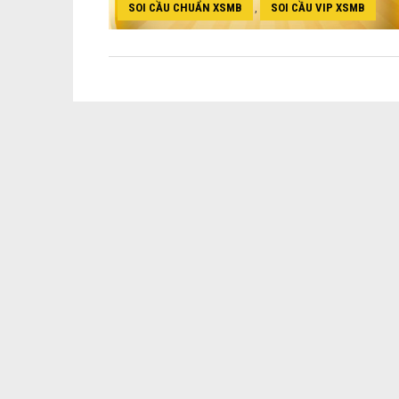
SOI CẦU CHUẨN XSMB
SOI CẦU VIP XSMB
,