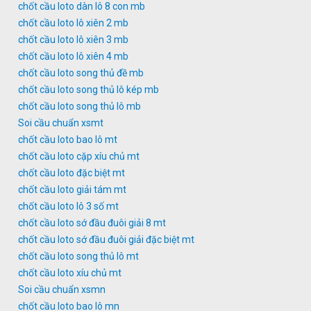
chốt cầu loto dàn lô 8 con mb
chốt cầu loto lô xiên 2 mb
chốt cầu loto lô xiên 3 mb
chốt cầu loto lô xiên 4 mb
chốt cầu loto song thủ đề mb
chốt cầu loto song thủ lô kép mb
chốt cầu loto song thủ lô mb
Soi cầu chuẩn xsmt
chốt cầu loto bao lô mt
chốt cầu loto cặp xíu chủ mt
chốt cầu loto đặc biệt mt
chốt cầu loto giải tám mt
chốt cầu loto lô 3 số mt
chốt cầu loto sớ đầu đuôi giải 8 mt
chốt cầu loto sớ đầu đuôi giải đặc biệt mt
chốt cầu loto song thủ lô mt
chốt cầu loto xíu chủ mt
Soi cầu chuẩn xsmn
chốt cầu loto bao lô mn