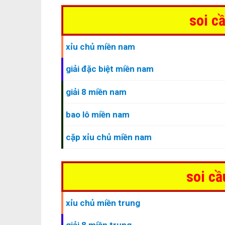
soi c
xỉu chủ miền nam
giải đặc biệt miền nam
giải 8 miền nam
bao lô miền nam
cặp xỉu chủ miền nam
soi cầ
xỉu chủ miền trung