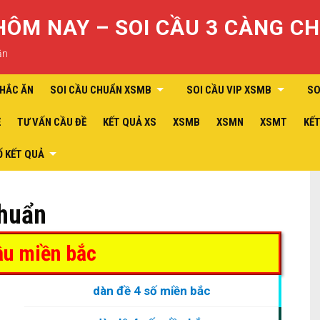
Skip
to
HÔM NAY – SOI CẦU 3 CÀNG C
content
ăn
CHẮC ĂN
SOI CẦU CHUẨN XSMB
SOI CẦU VIP XSMB
SO
Ề
TƯ VẤN CẦU ĐỀ
KẾT QUẢ XS
XSMB
XSMN
XSMT
KẾT
Ố KẾT QUẢ
chuẩn
ầu miền bắc
dàn đề 4 số miền bắc