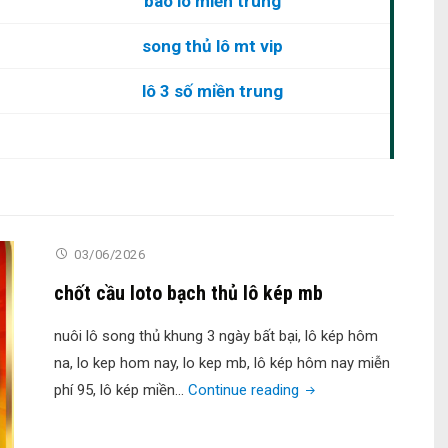
bao lô miền trung
song thủ lô mt vip
lô 3 số miền trung
03/06/2026
chốt cầu loto bạch thủ lô kép mb
nuôi lô song thủ khung 3 ngày bất bại, lô kép hôm
na, lo kep hom nay, lo kep mb, lô kép hôm nay miễn
"chốt
phí 95, lô kép miền…
Continue reading
cầu
loto