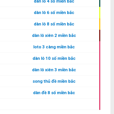
dàn lô 4 số miền bắc
dàn lô 6 số miền bắc
dàn lô 8 số miền bắc
dàn lô xiên 2 miền bắc
loto 3 càng miền bắc
dàn lô 10 số miền bắc
dàn lô xiên 3 miền bắc
song thủ đề miền bắc
dàn đề 8 số miền bắc