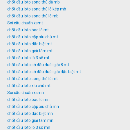
chốt cầu loto song thủ đề mb
chốt cầu loto song thủ lô kép mb
chốt cầu loto song thủ lô mb
Soi cầu chuẩn xsmt
chốt cầu loto bao lô mt
chốt cầu loto cặp xíu chủ mt
chốt cầu loto đặc biệt mt
chốt cầu loto giải tám mt
chốt cầu loto lô 3 số mt
chốt cầu loto sớ đầu đuôi giải 8 mt
chốt cầu loto sớ đầu đuôi giải đặc biệt mt
chốt cầu loto song thủ lô mt
chốt cầu loto xíu chủ mt
Soi cầu chuẩn xsmn
chốt cầu loto bao lô mn
chốt cầu loto cặp xíu chủ mn
chốt cầu loto đặc biệt mn
chốt cầu loto giải tám mn
chốt cầu loto lô 3 số mn