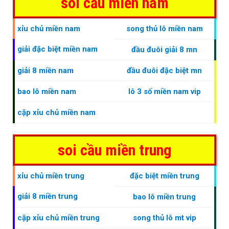
soi cầu miền nam
xỉu chủ miền nam
song thủ lô miền nam
giải đặc biệt miền nam
đầu đuôi giải 8 mn
giải 8 miền nam
đầu đuôi đặc biệt mn
bao lô miền nam
lô 3 số miền nam vip
cặp xỉu chủ miền nam
soi cầu miền trung
xỉu chủ miền trung
đặc biệt miền trung
giải 8 miền trung
bao lô miền trung
cặp xỉu chủ miền trung
song thủ lô mt vip