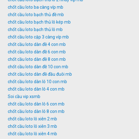
chốt cầu loto ba càng víp mb
chốt cầu loto bạch thủ đề mb
chốt cầu loto bạch thủ lô kép mb
chốt cầu loto bạch thủ lô mb
chốt cầu loto cặp 3 càng víp mb
chốt cầu loto dàn đề 4 con mb
chốt cầu loto dàn đề 6 con mb
chốt cầu loto dàn đề 8 con mb
chốt cầu loto dàn đề 10 con mb
chốt cầu loto dàn đề đầu đuôi mb
chốt cầu loto dàn lô 10 con mb
chốt cầu loto dàn lô 4 con mb
Soi cầu vip xsmb
chốt cầu loto dàn lô 6 con mb
chốt cầu loto dàn lô 8 con mb
chốt cầu loto lô xiên 2 mb
chốt cầu loto lô xiên 3 mb
chốt cầu loto lô xiên 4 mb