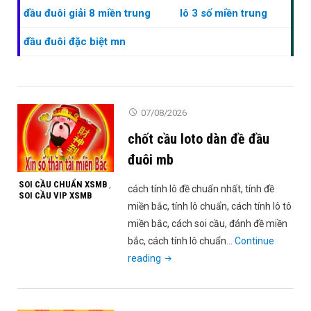
đầu đuôi giải 8 miền trung
lô 3 số miền trung
đầu đuôi đặc biệt mn
07/08/2026
chốt cầu loto dàn đề đầu
đuôi mb
SOI CẦU CHUẨN XSMB
,
cách tính lô đề chuẩn nhất, tính đề
SOI CẦU VIP XSMB
miền bắc, tính lô chuẩn, cách tính lô tô
miền bắc, cách soi cầu, đánh đề miền
bắc, cách tính lô chuẩn…
Continue
"chốt
reading
cầu
loto
dàn