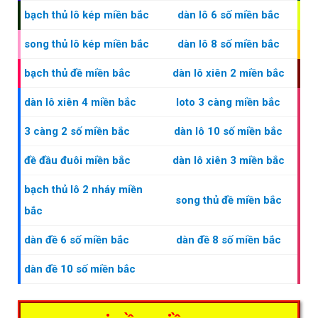
bạch thủ lô kép miền bắc
dàn lô 6 số miền bắc
song thủ lô kép miền bắc
dàn lô 8 số miền bắc
bạch thủ đề miền bắc
dàn lô xiên 2 miền bắc
dàn lô xiên 4 miền bắc
loto 3 càng miền bắc
3 càng 2 số miền bắc
dàn lô 10 số miền bắc
đề đầu đuôi miền bắc
dàn lô xiên 3 miền bắc
bạch thủ lô 2 nháy miền
song thủ đề miền bắc
bắc
dàn đề 6 số miền bắc
dàn đề 8 số miền bắc
dàn đề 10 số miền bắc