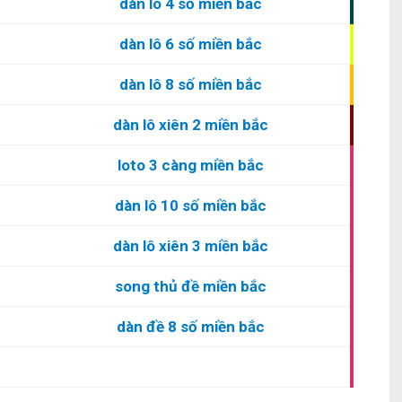
dàn lô 4 số miền bắc
dàn lô 6 số miền bắc
dàn lô 8 số miền bắc
dàn lô xiên 2 miền bắc
loto 3 càng miền bắc
dàn lô 10 số miền bắc
dàn lô xiên 3 miền bắc
song thủ đề miền bắc
dàn đề 8 số miền bắc