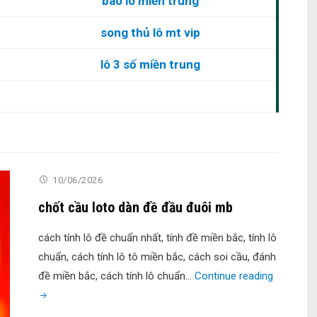
bao lô miền trung
song thủ lô mt vip
lô 3 số miền trung
10/06/2026
chốt cầu loto dàn đề đầu đuôi mb
cách tính lô đề chuẩn nhất, tính đề miền bắc, tính lô
chuẩn, cách tính lô tô miền bắc, cách soi cầu, đánh
"chốt
đề miền bắc, cách tính lô chuẩn…
Continue reading
cầu
loto