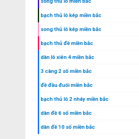
song thủ lô miền bắc
bạch thủ lô kép miền bắc
song thủ lô kép miền bắc
bạch thủ đề miền bắc
dàn lô xiên 4 miền bắc
3 càng 2 số miền bắc
đề đầu đuôi miền bắc
bạch thủ lô 2 nháy miền bắc
dàn đề 6 số miền bắc
dàn đề 10 số miền bắc