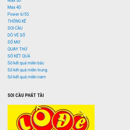
Max 3D
Max 4D
Power 6/55
THỐNG KÊ
SOI CẦU
DÒ VÉ SỐ
SỔ MƠ
QUAY THỬ
SỐ KẾT QUẢ
Số kết quả miền bắc
Số kết quả miền trung
Số kết quả miền nam
SOI CẦU PHÁT TÀI