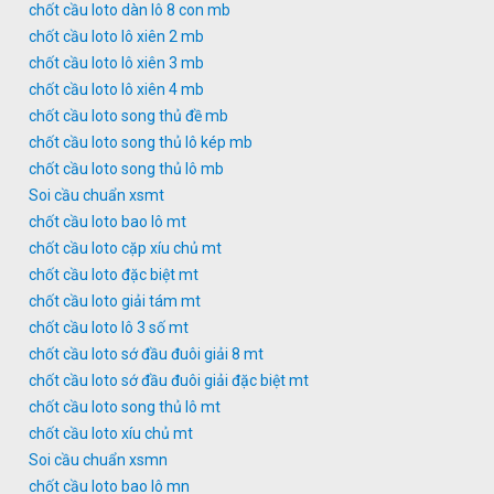
chốt cầu loto dàn lô 8 con mb
chốt cầu loto lô xiên 2 mb
chốt cầu loto lô xiên 3 mb
chốt cầu loto lô xiên 4 mb
chốt cầu loto song thủ đề mb
chốt cầu loto song thủ lô kép mb
chốt cầu loto song thủ lô mb
Soi cầu chuẩn xsmt
chốt cầu loto bao lô mt
chốt cầu loto cặp xíu chủ mt
chốt cầu loto đặc biệt mt
chốt cầu loto giải tám mt
chốt cầu loto lô 3 số mt
chốt cầu loto sớ đầu đuôi giải 8 mt
chốt cầu loto sớ đầu đuôi giải đặc biệt mt
chốt cầu loto song thủ lô mt
chốt cầu loto xíu chủ mt
Soi cầu chuẩn xsmn
chốt cầu loto bao lô mn