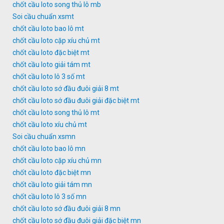
chốt cầu loto song thủ lô mb
Soi cầu chuẩn xsmt
chốt cầu loto bao lô mt
chốt cầu loto cặp xíu chủ mt
chốt cầu loto đặc biệt mt
chốt cầu loto giải tám mt
chốt cầu loto lô 3 số mt
chốt cầu loto sớ đầu đuôi giải 8 mt
chốt cầu loto sớ đầu đuôi giải đặc biệt mt
chốt cầu loto song thủ lô mt
chốt cầu loto xíu chủ mt
Soi cầu chuẩn xsmn
chốt cầu loto bao lô mn
chốt cầu loto cặp xíu chủ mn
chốt cầu loto đặc biệt mn
chốt cầu loto giải tám mn
chốt cầu loto lô 3 số mn
chốt cầu loto sớ đầu đuôi giải 8 mn
chốt cầu loto sớ đầu đuôi giải đặc biệt mn