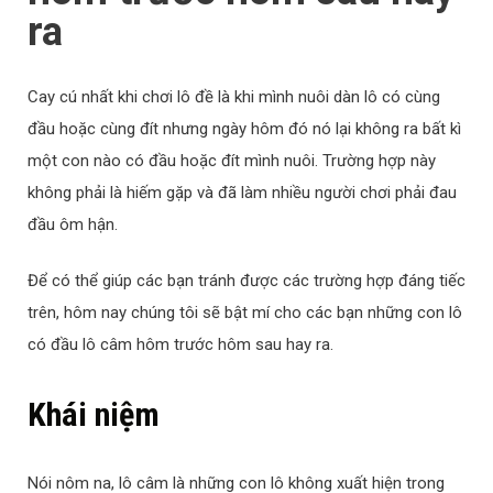
ra
Cay cú nhất khi chơi lô đề là khi mình nuôi dàn lô có cùng
đầu hoặc cùng đít nhưng ngày hôm đó nó lại không ra bất kì
một con nào có đầu hoặc đít mình nuôi. Trường hợp này
không phải là hiếm gặp và đã làm nhiều người chơi phải đau
đầu ôm hận.
Để có thể giúp các bạn tránh được các trường hợp đáng tiếc
trên, hôm nay chúng tôi sẽ bật mí cho các bạn những con lô
có đầu lô câm hôm trước hôm sau hay ra.
Khái niệm
Nói nôm na, lô câm là những con lô không xuất hiện trong