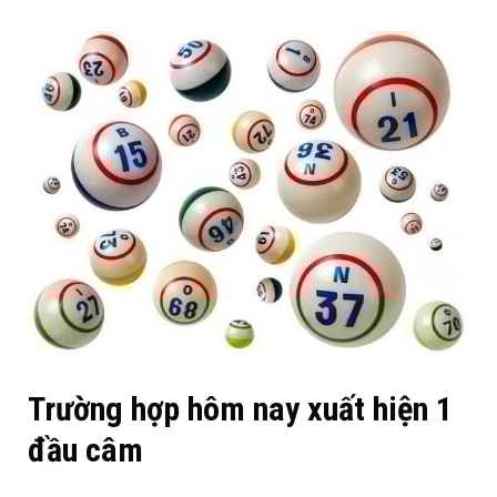
Trường hợp hôm nay xuất hiện 1
đầu câm