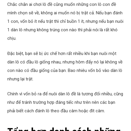
Chắc chắn ai chơi lô đề cũng muốn những con lô con đề
mình chọn sẽ về, không ai muốn nó bị trật cả. Nếu bạn đánh
1 con, vốn bỏ ít nếu trật thì chỉ buồn 1 ít, nhưng nếu bạn nuôi
1 dàn lô nhưng không trúng con nào thì phải nói là rất khó
chịu.
Đặc biệt, bạn sẽ bị ức chế hơn rất nhiều khi bạn nuôi một
dàn lô có đầu lô giống nhau, nhưng hôm đấy nó lại không về
con nào có đầu giống của bạn. Bao nhiêu vốn bỏ vào dàn lô
nhưng lại trật.
Chính vì vốn bỏ ra để nuôi dàn lô đề là tương đối nhiều, cũng
như để tránh trường hợp đáng tiếc như trên nên các bạn
phải biết cách đánh lô theo đầu câm hoặc đít câm.