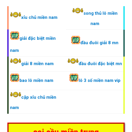
song thủ lô miền
xỉu chủ miền nam
nam
giải đặc biệt miền
đầu đuôi giải 8 mn
nam
giải 8 miền nam
đầu đuôi đặc biệt mn
bao lô miền nam
lô 3 số miền nam vip
cặp xỉu chủ miền
nam