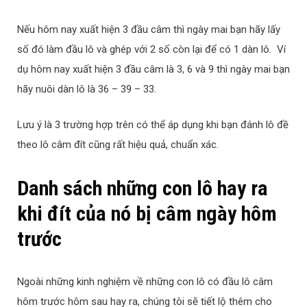
Nếu hôm nay xuất hiện 3 đầu câm thì ngày mai bạn hãy lấy
số đó làm đầu lô và ghép với 2 số còn lại để có 1 dàn lô. Ví
dụ hôm nay xuất hiện 3 đầu câm là 3, 6 và 9 thì ngày mai bạn
hãy nuôi dàn lô là 36 – 39 – 33.
Lưu ý là 3 trường hợp trên có thể áp dụng khi bạn đánh lô đề
theo lô câm đít cũng rất hiệu quả, chuẩn xác.
Danh sách những con lô hay ra
khi đít của nó bị câm ngày hôm
trước
Ngoài những kinh nghiệm về những con lô có đầu lô câm
hôm trước hôm sau hay ra, chúng tôi sẽ tiết lộ thêm cho