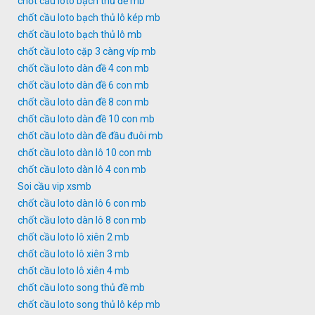
chốt cầu loto bạch thủ đề mb
chốt cầu loto bạch thủ lô kép mb
chốt cầu loto bạch thủ lô mb
chốt cầu loto cặp 3 càng víp mb
chốt cầu loto dàn đề 4 con mb
chốt cầu loto dàn đề 6 con mb
chốt cầu loto dàn đề 8 con mb
chốt cầu loto dàn đề 10 con mb
chốt cầu loto dàn đề đầu đuôi mb
chốt cầu loto dàn lô 10 con mb
chốt cầu loto dàn lô 4 con mb
Soi cầu vip xsmb
chốt cầu loto dàn lô 6 con mb
chốt cầu loto dàn lô 8 con mb
chốt cầu loto lô xiên 2 mb
chốt cầu loto lô xiên 3 mb
chốt cầu loto lô xiên 4 mb
chốt cầu loto song thủ đề mb
chốt cầu loto song thủ lô kép mb