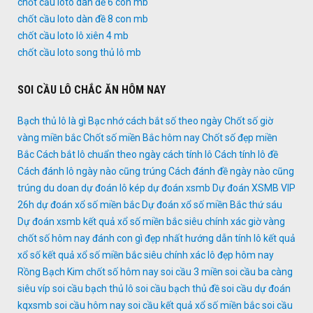
chốt cầu loto dàn đề 6 con mb
chốt cầu loto dàn đề 8 con mb
chốt cầu loto lô xiên 4 mb
chốt cầu loto song thủ lô mb
SOI CẦU LÔ CHẮC ĂN HÔM NAY
Bạch thủ lô là gì
Bạc nhớ cách bắt số theo ngày
Chốt số giờ
vàng miền bắc
Chốt số miền Bắc hôm nay
Chốt số đẹp miền
Bắc
Cách bắt lô chuẩn theo ngày
cách tính lô
Cách tính lô đề
Cách đánh lô ngày nào cũng trúng
Cách đánh đề ngày nào cũng
trúng
du doan
dự đoán lô kép
dự đoán xsmb
Dự đoán XSMB VIP
26h
dự đoán xổ số miền bắc
Dự đoán xổ số miền Bắc thứ sáu
Dự đoán xsmb kết quả xổ số miền bắc siêu chính xác
giờ vàng
chốt số
hôm nay đánh con gì đẹp nhất
hướng dẫn tính lô
kết quả
xổ số
kết quả xổ số miền bắc siêu chính xác
lô đẹp hôm nay
Rồng Bạch Kim chốt số hôm nay
soi cầu 3 miền
soi cầu ba càng
siêu víp
soi cầu bạch thủ lô
soi cầu bạch thủ đề
soi cầu dự đoán
kqxsmb
soi cầu hôm nay
soi cầu kết quả xổ số miền bắc
soi cầu