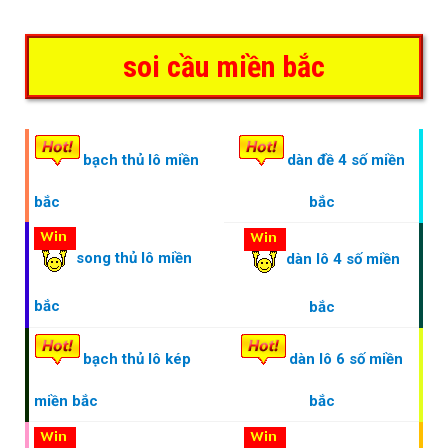
soi cầu miền bắc
bạch thủ lô miền
dàn đề 4 số miền
bắc
bắc
song thủ lô miền
dàn lô 4 số miền
bắc
bắc
bạch thủ lô kép
dàn lô 6 số miền
miền bắc
bắc